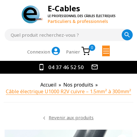
E-Cables
LE PROFESSIONNEL DES CÂBLES ÉLECTRIQUES
Particuliers & professionnels
0
Panier
Connexion
04 37 46 52 50
Accueil
»
Nos produits
»
Câble électrique U1000 R2V cuivre – 1.5mm² à 300mm²
Revenir aux produits