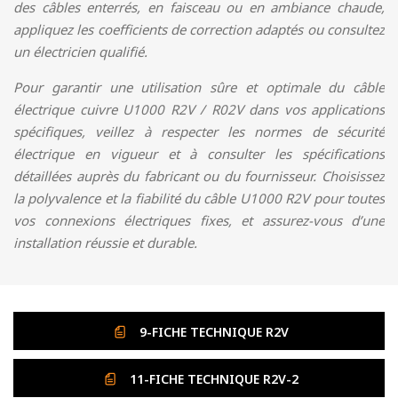
des câbles enterrés, en faisceau ou en ambiance chaude,
appliquez les coefficients de correction adaptés ou consultez
un électricien qualifié.
Pour garantir une utilisation sûre et optimale du câble
électrique cuivre U1000 R2V / R02V dans vos applications
spécifiques, veillez à respecter les normes de sécurité
électrique en vigueur et à consulter les spécifications
détaillées auprès du fabricant ou du fournisseur. Choisissez
la polyvalence et la fiabilité du câble U1000 R2V pour toutes
vos connexions électriques fixes, et assurez-vous d’une
installation réussie et durable.
9-FICHE TECHNIQUE R2V
11-FICHE TECHNIQUE R2V-2