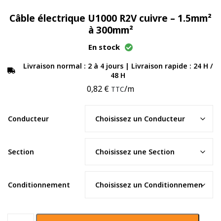
Câble électrique U1000 R2V cuivre – 1.5mm²
à 300mm²
En stock
Livraison normal : 2 à 4 jours | Livraison rapide : 24 H /
48 H
0,82
€
/m
TTC
Conducteur
Section
Conditionnement
quantité