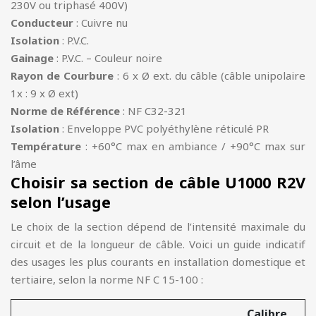
230V ou triphasé 400V)
Conducteur
: Cuivre nu
Isolation
: P.V.C.
Gainage
: P.V.C. – Couleur noire
Rayon de Courbure
: 6 x Ø ext. du câble (câble unipolaire
1x : 9 x Ø ext)
Norme de Référence
: NF C32-321
Isolation
: Enveloppe PVC polyéthylène réticulé PR
Température
: +60°C max en ambiance / +90°C max sur
l’âme
Choisir sa section de câble U1000 R2V
selon l’usage
Le choix de la section dépend de l’intensité maximale du
circuit et de la longueur de câble. Voici un guide indicatif
des usages les plus courants en installation domestique et
tertiaire, selon la norme NF C 15-100 :
Calibre