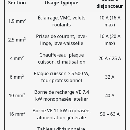
Section
Usage typique
disjoncteur
Éclairage, VMC, volets
10 A (16 A
1,5 mm²
roulants
max)
Prises de courant, lave-
16 A (20 A
2,5 mm²
linge, lave-vaisselle
max)
Chauffe-eau, plaque
4 mm²
20 A / 25 A
cuisson, climatisation
Plaque cuisson > 5 500 W,
6 mm²
32 A
four professionnel
Borne de recharge VE 7,4
10 mm²
40 A
kW monophasée, atelier
Borne VE 11 kW triphasée,
16 mm²
50 – 63 A
alimentation générale
Tableau divisionnaire,