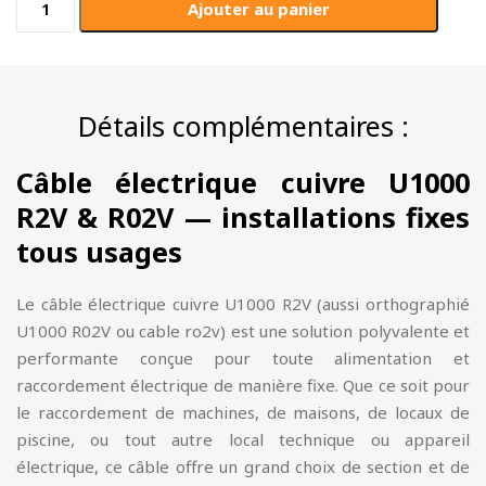
Ajouter au panier
de
Câble
électrique
U1000
Détails complémentaires :
R2V
cuivre
Câble électrique cuivre U1000
-
1.5mm²
R2V & R02V — installations fixes
à
tous usages
300mm²
Le câble électrique cuivre U1000 R2V (aussi orthographié
U1000 R02V ou cable ro2v) est une solution polyvalente et
performante conçue pour toute alimentation et
raccordement électrique de manière fixe. Que ce soit pour
le raccordement de machines, de maisons, de locaux de
piscine, ou tout autre local technique ou appareil
électrique, ce câble offre un grand choix de section et de