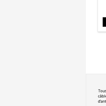
Tous
câbl
d’an