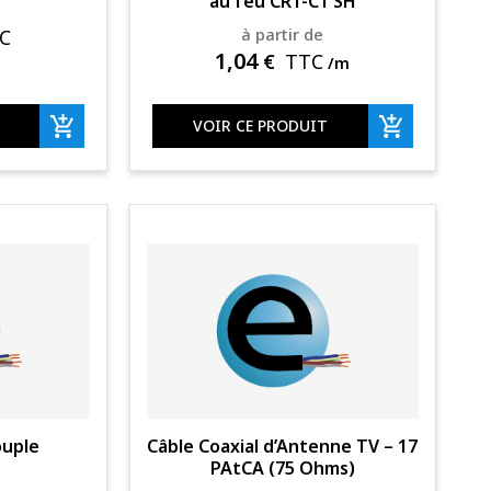
au feu CR1-C1 SH
à partir de
C
1,04
€
TTC
/m
VOIR CE PRODUIT
ouple
Câble Coaxial d’Antenne TV – 17
PAtCA (75 Ohms)