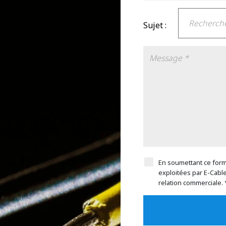
Sujet :
En soumettant ce formu
exploitées par E-Cabl
relation commerciale. 