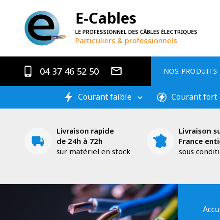
E-Cables
LE PROFESSIONNEL DES CÂBLES ÉLECTRIQUES
Particuliers & professionnels
04 37 46 52 50
NOS PRODUITS
Courant faible
Courant fort
Livraison rapide
Livraison su
de 24h à 72h
France enti
sur matériel en stock
sous condit
Accu