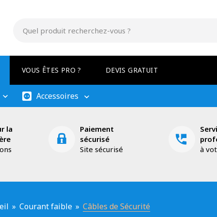
VOUS ÊTES PRO ?
DEVIS GRATUIT
Accessoires
r la
Paiement
Serv
ère
sécurisé
prof
ions
Site sécurisé
à vo
eil
»
Courant faible
»
Câbles de Sécurité