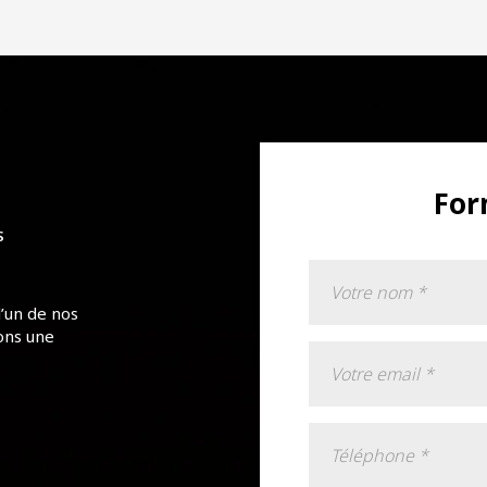
For
S
l’un de nos
ons une