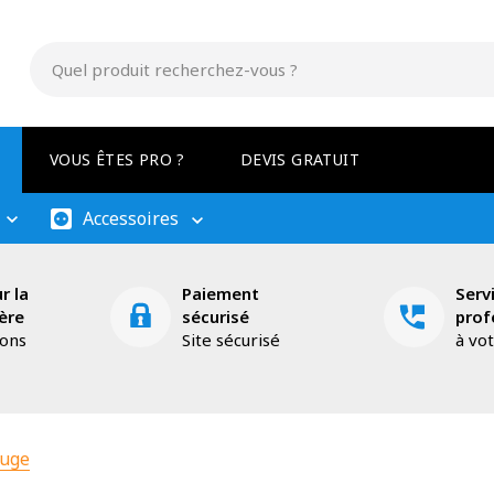
VOUS ÊTES PRO ?
DEVIS GRATUIT
Accessoires
r la
Paiement
Serv
ère
sécurisé
prof
ions
Site sécurisé
à vo
ouge