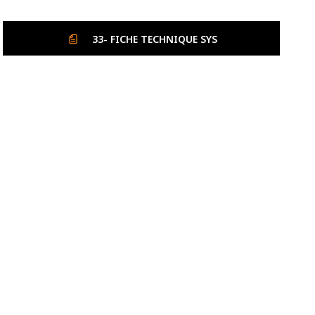
téléphonique
SYS
Rouge
33- FICHE TECHNIQUE SYS