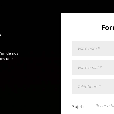
For
S
l’un de nos
ons une
Sujet :