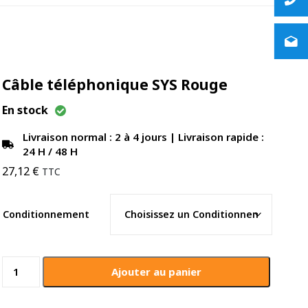
Câble téléphonique SYS Rouge
En stock
Livraison normal : 2 à 4 jours | Livraison rapide :
24 H / 48 H
27,12
€
TTC
Conditionnement
quantité
Ajouter au panier
de
Câble