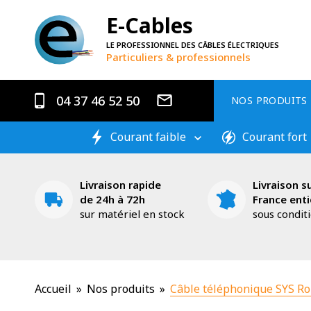
E-Cables
LE PROFESSIONNEL DES CÂBLES ÉLECTRIQUES
Particuliers & professionnels
04 37 46 52 50
NOS PRODUITS
Courant faible
Courant fort
Livraison rapide
Livraison su
de 24h à 72h
France enti
sur matériel en stock
sous condit
Accueil
»
Nos produits
»
Câble téléphonique SYS R