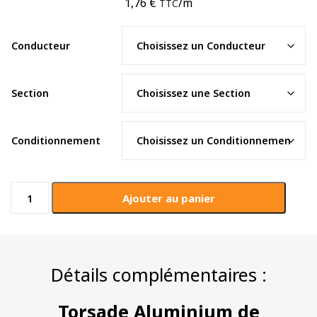
1,76
€
/m
TTC
Conducteur
Section
Conditionnement
quantité
Ajouter au panier
de
Torsade
aluminium
aérienne
Détails complémentaires :
Torsade Aluminium de