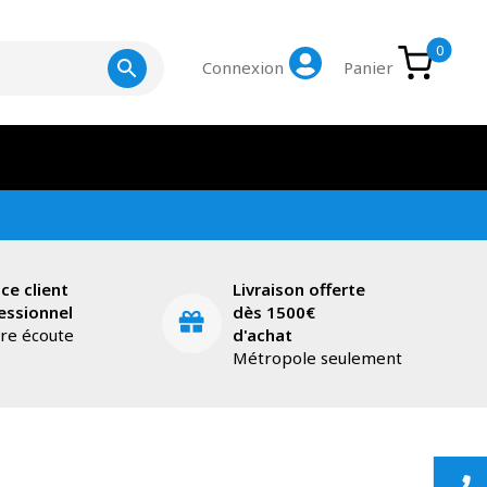
0
Connexion
Panier
ice client
Livraison offerte
essionnel
dès 1500€
tre écoute
d'achat
Métropole seulement