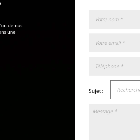
S
l’un de nos
ons une
Sujet :