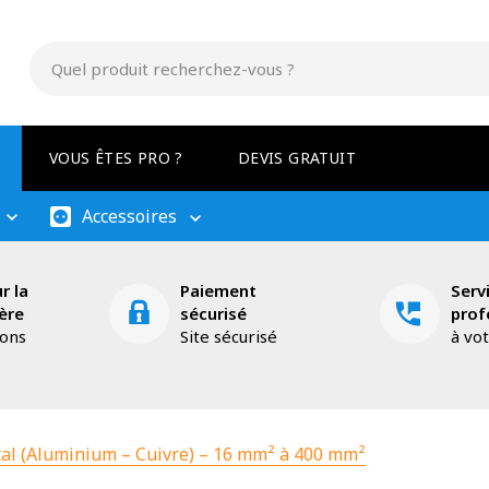
VOUS ÊTES PRO ?
DEVIS GRATUIT
Accessoires
r la
Paiement
Serv
ère
sécurisé
prof
ions
Site sécurisé
à vo
al (Aluminium – Cuivre) – 16 mm² à 400 mm²