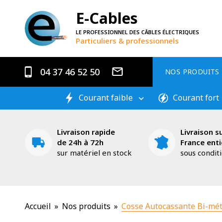
E-Cables
LE PROFESSIONNEL DES CÂBLES ÉLECTRIQUES
Particuliers & professionnels
04 37 46 52 50
NOS PRODUITS
Courant faible
Courant fort
Livraison rapide
Livraison su
de 24h à 72h
France enti
sur matériel en stock
sous condit
Accueil
»
Nos produits
»
Cosse Autocassante Bi-mét