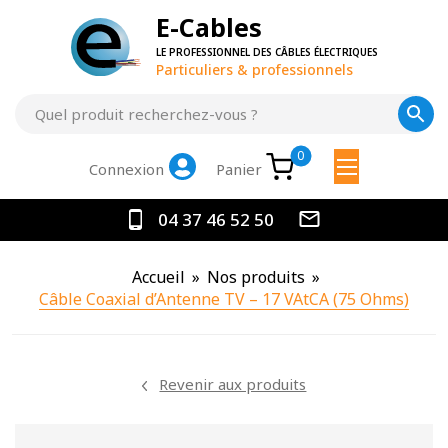
E-Cables
LE PROFESSIONNEL DES CÂBLES ÉLECTRIQUES
Particuliers & professionnels
0
Panier
Connexion
04 37 46 52 50
Accueil
»
Nos produits
»
Câble Coaxial d’Antenne TV – 17 VAtCA (75 Ohms)
Revenir aux produits