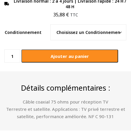
Livraison normal : 2 à 4 jours | Livraison rapide : 24 H /
48 H
35,88
€
TTC
Conditionnement
quantité
Ajouter au panier
de
Câble
Coaxial
d'Antenne
Détails complémentaires :
TV
-
17
Câble coaxial 75 ohms pour réception TV
VAtCA
Terrestre et satellite. Applications : TV privé terrestre et
(75
satellite, performance améliorée. NF C 90-131
Ohms)