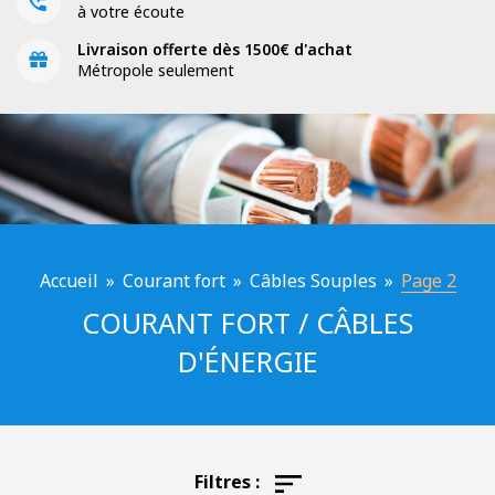
à votre écoute
Livraison offerte dès 1500€ d'achat
Métropole seulement
Accueil
»
Courant fort
»
Câbles Souples
»
Page 2
COURANT FORT / CÂBLES
D'ÉNERGIE
Filtres :